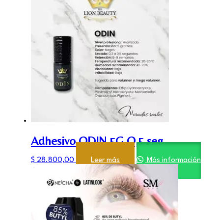
Adhesivo ODIN 5G O,5 seg
$
28.800,00
Leer más
Más información