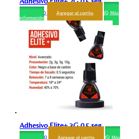
Adhesivo Elite+ 2G 0,5 seg
$
18.000,00
Agregar al carrito
Más
información
Adhesivo Elite+ 3G 0,5 seg
$
22.000,00
Agregar al carrito
Más