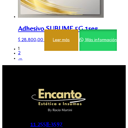
Adhesivo SUBLIME 5G 1seg
$
28.800,00
Leer más
Más información
1
2
→
11 2558-3597