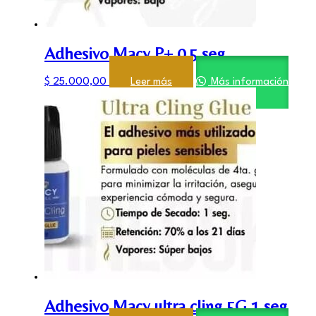
Adhesivo Macy P+ 0,5 seg
$
25.000,00
Leer más
Más información
Adhesivo Macy ultra cling 5G 1 seg