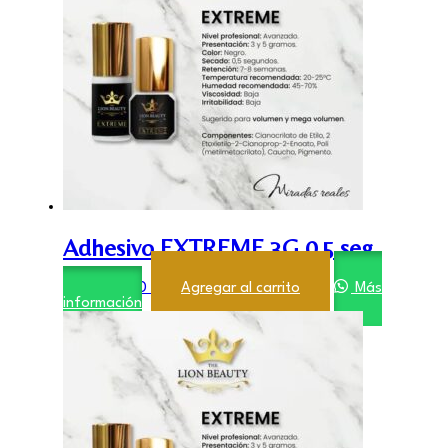
Adhesivo EXTREME 3G 0,5 seg
$
21.900,00
Agregar al carrito
Más
información