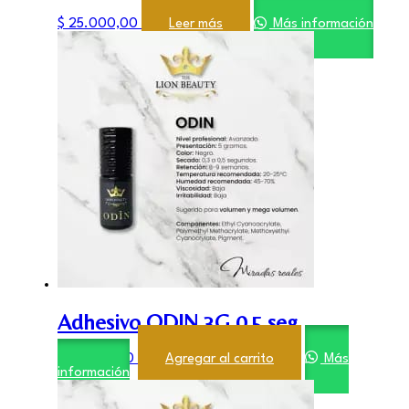
$
25.000,00
Leer más
Más información
Adhesivo ODIN 3G 0,5 seg
$
21.900,00
Agregar al carrito
Más
información