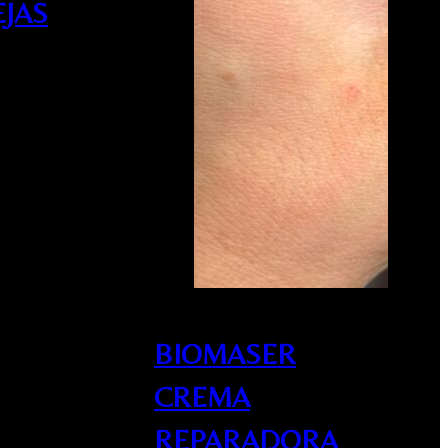
JAS
BIOMASER
CREMA
REPARADORA