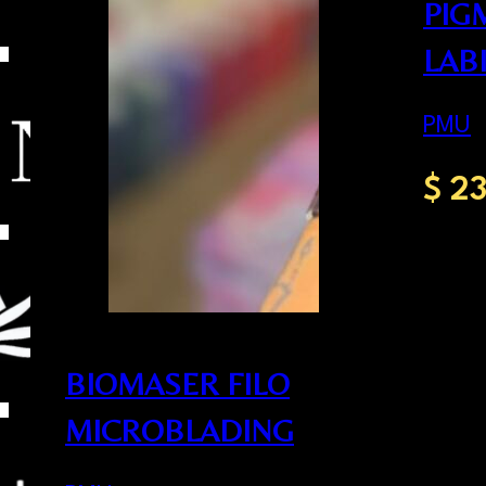
PIG
LAB
PMU
$
23
BIOMASER FILO
MICROBLADING