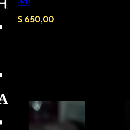
PMU
$
650,00
Seleccionar
Se
opciones
opci