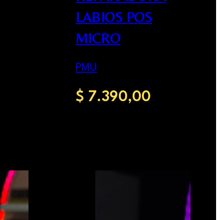
LABIOS POS
MICRO
Agregar al
carrito
PMU
$
7.390,00