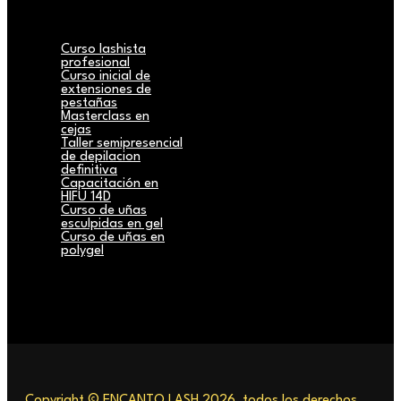
Curso lashista
profesional
Curso inicial de
extensiones de
pestañas
Masterclass en
cejas
Taller semipresencial
de depilacion
definitiva
Capacitación en
HIFU 14D
Curso de uñas
esculpidas en gel
Curso de uñas en
polygel
Copyright © ENCANTO LASH 2026, todos los derechos