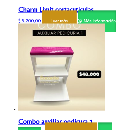
Charm Limit cortacuticulas
$
5.200,00
Leer más
Más información
Combo auxiliar pedicura 1