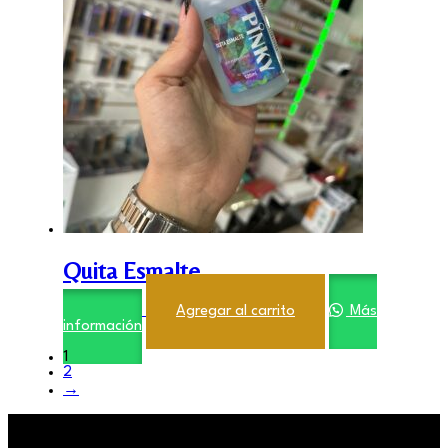
Quita Esmalte
$
2.900,00
Agregar al carrito
Más
información
1
2
→