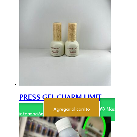
PRESS GEL CHARM LIMIT
$
4.500,00
Agregar al carrito
Más
información