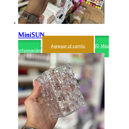
MiniSUN
$
4.000,00
Agregar al carrito
Más
información