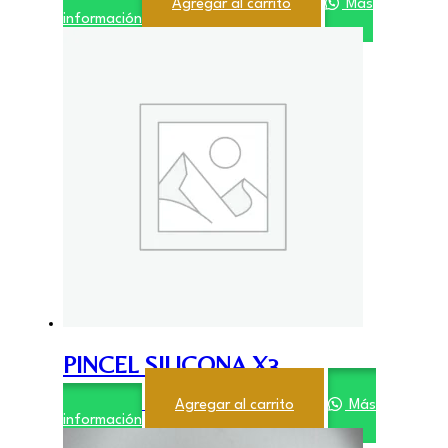
$
1.900,00
Agregar al carrito
Más
información
PINCEL SILICONA X3
$
3.200,00
Agregar al carrito
Más
información