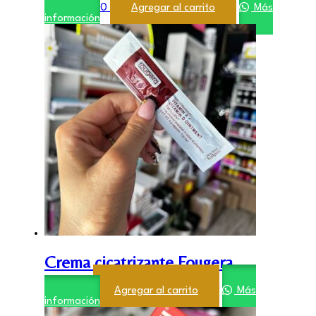
$
48.000,00
Agregar al carrito
Más
información
Crema cicatrizante Fougera
$
600,00
Agregar al carrito
Más
información