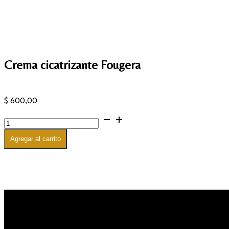
Crema cicatrizante Fougera
$
600,00
Crema
cicatrizante
Fougera
Agregar al carrito
cantidad