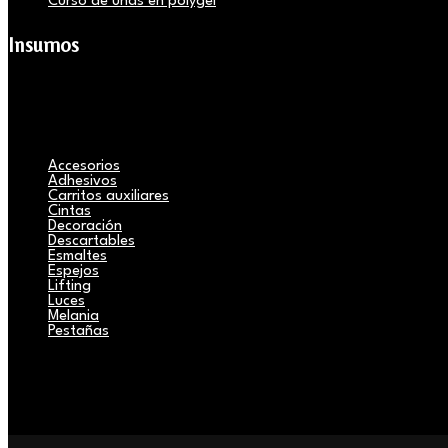
Curso de uñas en polygel
Insumos
Accesorios
Adhesivos
Carritos auxiliares
Cintas
Decoración
Descartables
Esmaltes
Espejos
Lifting
Luces
Melania
Pestañas