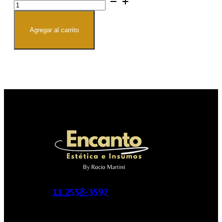
auxiliar
pedicura
1
cantidad
Agregar al carrito
11 2558-3597