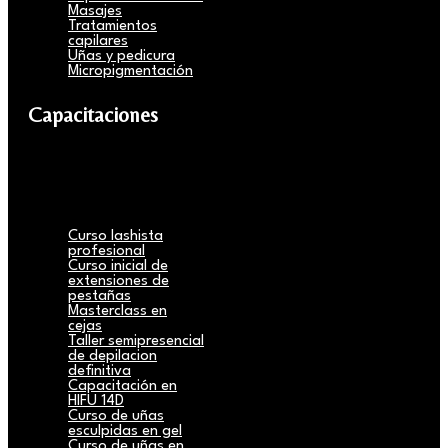
Masajes
Tratamientos
capilares
Uñas y pedicura
Micropigmentación
Capacitaciones
Curso lashista
profesional
Curso inicial de
extensiones de
pestañas
Masterclass en
cejas
Taller semipresencial
de depilacion
definitiva
Capacitación en
HIFU 14D
Curso de uñas
esculpidas en gel
Curso de uñas en