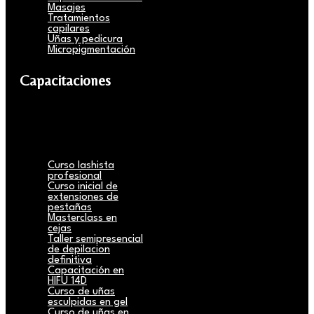
Masajes
Tratamientos
capilares
Uñas y pedicura
Micropigmentación
Capacitaciones
Curso lashista
profesional
Curso inicial de
extensiones de
pestañas
Masterclass en
cejas
Taller semipresencial
de depilacion
definitiva
Capacitación en
HIFU 14D
Curso de uñas
esculpidas en gel
Curso de uñas en