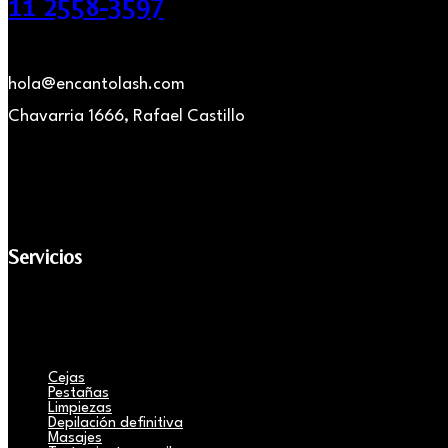
11 2558-3597
hola@encantolash.com
Chavarria 1666, Rafael Castillo
Servicios
Cejas
Pestañas
Limpiezas
Depilación definitiva
Masajes