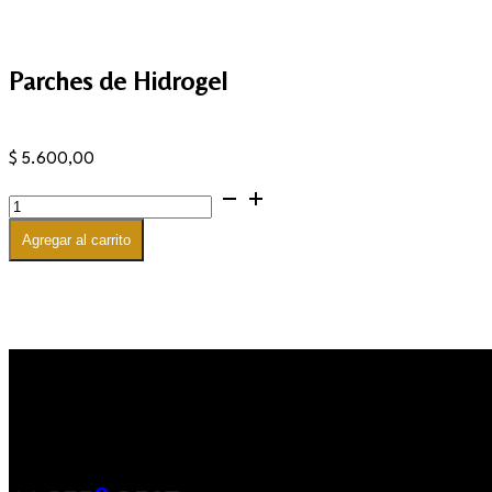
Parches de Hidrogel
$
5.600,00
Parches
de
Hidrogel
Agregar al carrito
cantidad