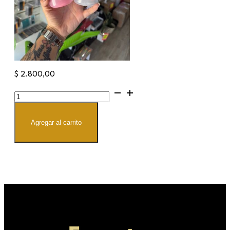
$
2.800,00
Botellas
pico
curva
cantidad
Agregar al carrito