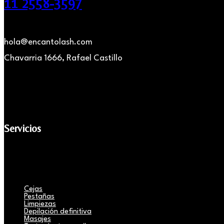
11 2558-3597
hola@encantolash.com
Chavarria 1666, Rafael Castillo
Servicios
Cejas
Pestañas
Limpiezas
Depilación definitiva
Masajes