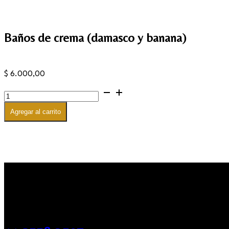
Baños de crema (damasco y banana)
$
6.000,00
Baños
de
crema
Agregar al carrito
(damasco
y
banana)
cantidad