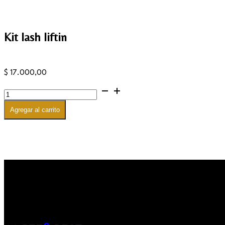
Kit lash liftin
$
17.000,00
Kit
lash
liftin
Agregar al carrito
cantidad