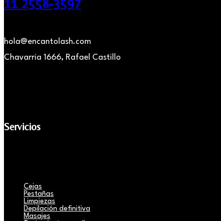
11 2558-3597
hola@encantolash.com
Chavarria 1666, Rafael Castillo
Servicios
Cejas
Pestañas
Limpiezas
Depilación definitiva
Masajes