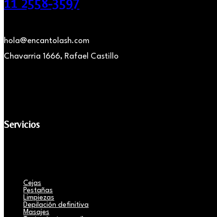
11 2558-3597
hola@encantolash.com
Chavarria 1666, Rafael Castillo
Servicios
Cejas
Pestañas
Limpiezas
Depilación definitiva
Masajes