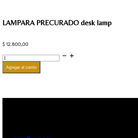
LAMPARA PRECURADO desk lamp
$
12.800,00
LAMPARA
PRECURADO
desk
Agregar al carrito
lamp
cantidad