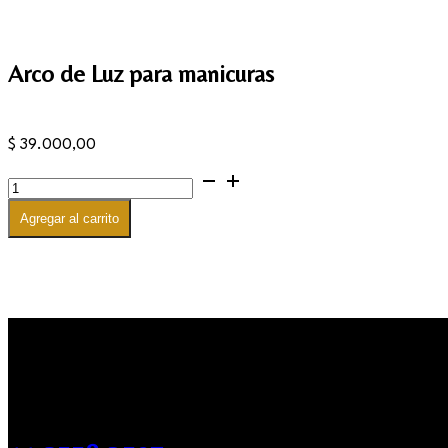
Arco de Luz para manicuras
$
39.000,00
Arco
de
Luz
Agregar al carrito
para
manicuras
cantidad