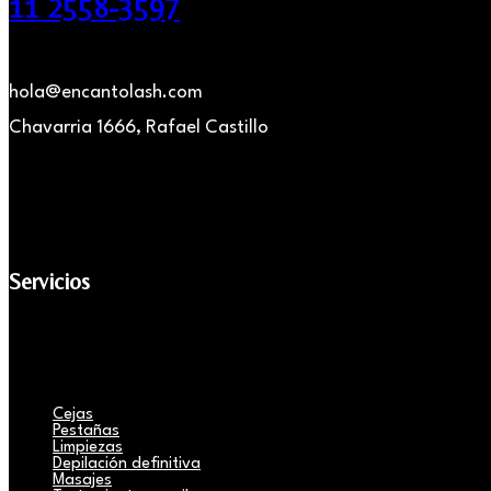
11 2558-3597
hola@encantolash.com
Chavarria 1666, Rafael Castillo
Servicios
Cejas
Pestañas
Limpiezas
Depilación definitiva
Masajes