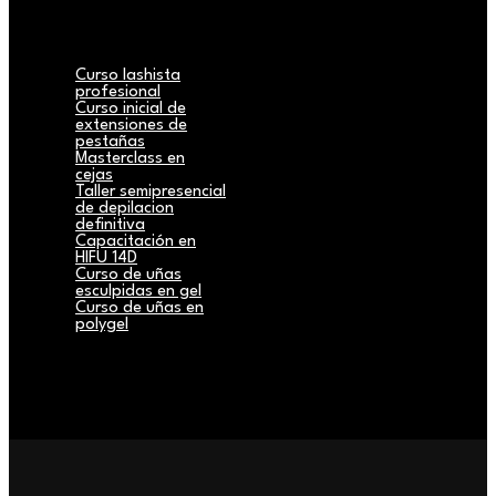
Curso lashista
profesional
Curso inicial de
extensiones de
pestañas
Masterclass en
cejas
Taller semipresencial
de depilacion
definitiva
Capacitación en
HIFU 14D
Curso de uñas
esculpidas en gel
Curso de uñas en
polygel