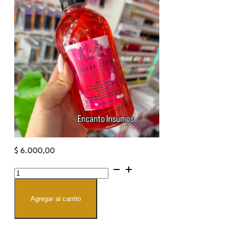
$
6.000,00
Alisado
Espejo
(con
formol)
cantidad
Agregar al carrito