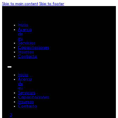
Skip to main content
Skip to footer
Inicio
Acerca
de
mi
Servicios
Capacitaciones
Insumos
Contacto
Inicio
Acerca
de
mi
Servicios
Capacitaciones
Insumos
Contacto
3