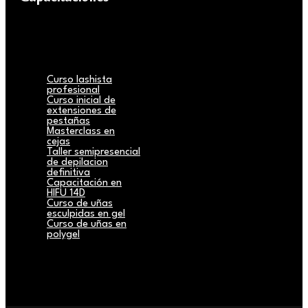
Curso lashista
profesional
Curso inicial de
extensiones de
pestañas
Masterclass en
cejas
Taller semipresencial
de depilacion
definitiva
Capacitación en
HIFU 14D
Curso de uñas
esculpidas en gel
Curso de uñas en
polygel