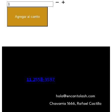
Paso
1
y
2
Lion
Agregar al carrito
Beauty
cantidad
11 2558-3597
hola@encantolash.com
Chavarria 1666, Rafael Castillo