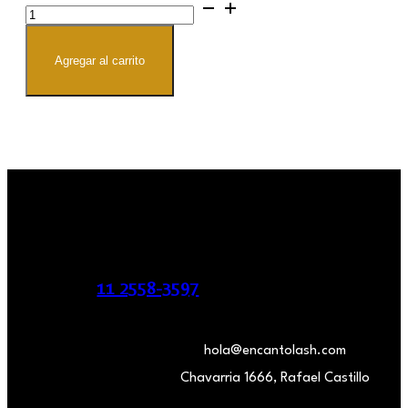
Polvo
aurora
x
6
cantidad
Agregar al carrito
11 2558-3597
hola@encantolash.com
Chavarria 1666, Rafael Castillo