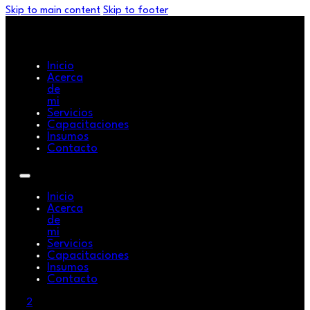
Skip to main content
Skip to footer
Inicio
Acerca
de
mi
Servicios
Capacitaciones
Insumos
Contacto
Inicio
Acerca
de
mi
Servicios
Capacitaciones
Insumos
Contacto
2