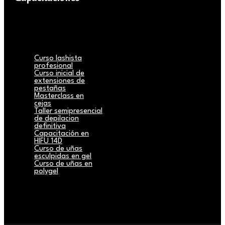
Curso lashista
profesional
Curso inicial de
extensiones de
pestañas
Masterclass en
cejas
Taller semipresencial
de depilacion
definitiva
Capacitación en
HIFU 14D
Curso de uñas
esculpidas en gel
Curso de uñas en
polygel