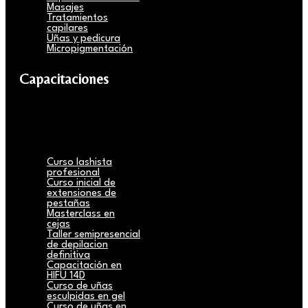
Masajes
Tratamientos
capilares
Uñas y pedicura
Micropigmentación
Capacitaciones
Curso lashista
profesional
Curso inicial de
extensiones de
pestañas
Masterclass en
cejas
Taller semipresencial
de depilacion
definitiva
Capacitación en
HIFU 14D
Curso de uñas
esculpidas en gel
Curso de uñas en