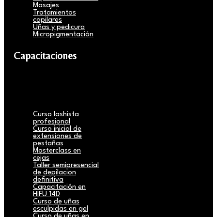
Masajes
Tratamientos
capilares
Uñas y pedicura
Micropigmentación
Capacitaciones
Curso lashista
profesional
Curso inicial de
extensiones de
pestañas
Masterclass en
cejas
Taller semipresencial
de depilacion
definitiva
Capacitación en
HIFU 14D
Curso de uñas
esculpidas en gel
Curso de uñas en