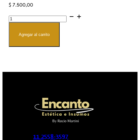
$
7.500,00
Bigudies
para
reversion
cantidad
Agregar al carrito
11 2558-3597