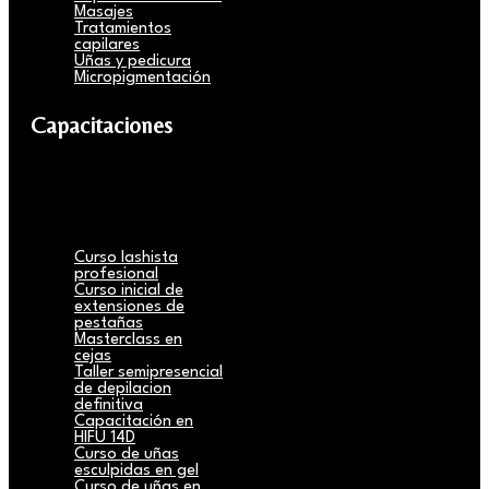
Masajes
Tratamientos
capilares
Uñas y pedicura
Micropigmentación
Capacitaciones
Curso lashista
profesional
Curso inicial de
extensiones de
pestañas
Masterclass en
cejas
Taller semipresencial
de depilacion
definitiva
Capacitación en
HIFU 14D
Curso de uñas
esculpidas en gel
Curso de uñas en