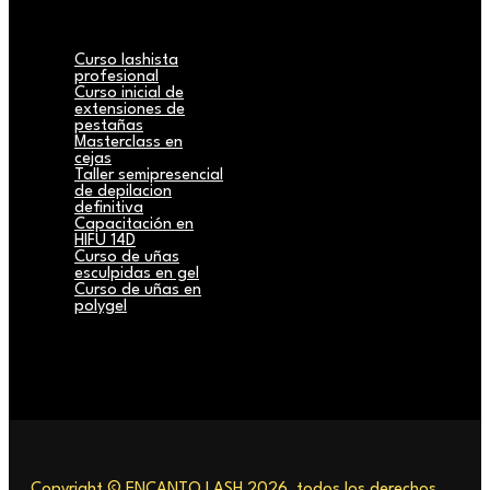
Curso lashista
profesional
Curso inicial de
extensiones de
pestañas
Masterclass en
cejas
Taller semipresencial
de depilacion
definitiva
Capacitación en
HIFU 14D
Curso de uñas
esculpidas en gel
Curso de uñas en
polygel
Copyright © ENCANTO LASH 2026, todos los derechos