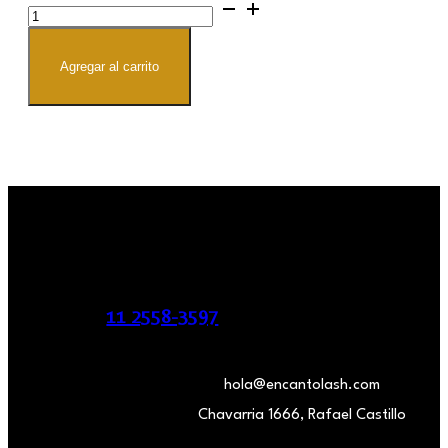
Aceite
de
cutículas
Mely
cantidad
Agregar al carrito
11 2558-3597
hola@encantolash.com
Chavarria 1666, Rafael Castillo