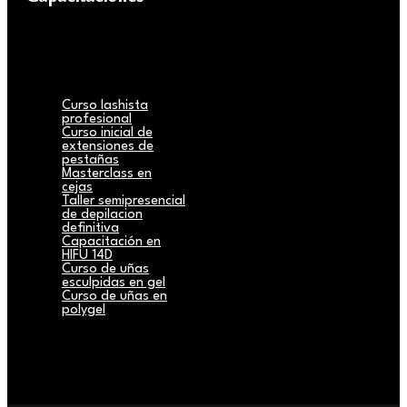
Curso lashista
profesional
Curso inicial de
extensiones de
pestañas
Masterclass en
cejas
Taller semipresencial
de depilacion
definitiva
Capacitación en
HIFU 14D
Curso de uñas
esculpidas en gel
Curso de uñas en
polygel