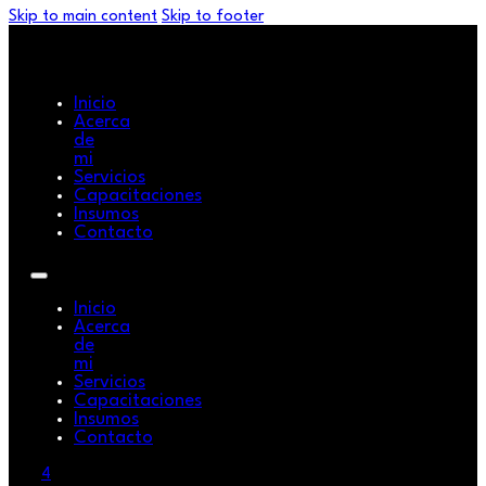
Skip to main content
Skip to footer
Inicio
Acerca
de
mi
Servicios
Capacitaciones
Insumos
Contacto
Inicio
Acerca
de
mi
Servicios
Capacitaciones
Insumos
Contacto
4