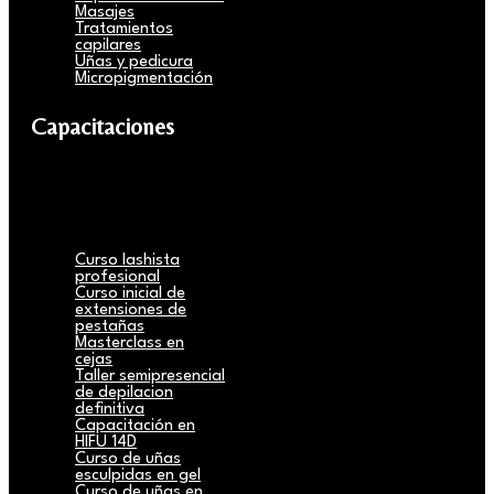
Masajes
Tratamientos
capilares
Uñas y pedicura
Micropigmentación
Capacitaciones
Curso lashista
profesional
Curso inicial de
extensiones de
pestañas
Masterclass en
cejas
Taller semipresencial
de depilacion
definitiva
Capacitación en
HIFU 14D
Curso de uñas
esculpidas en gel
Curso de uñas en