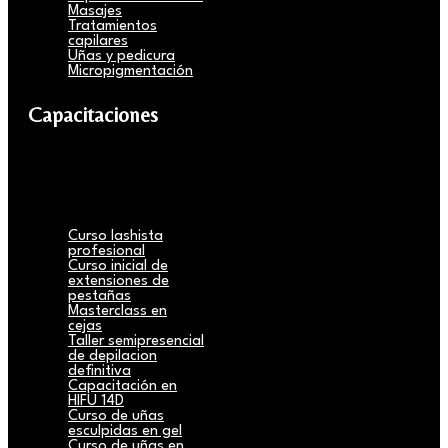
Masajes
Tratamientos
capilares
Uñas y pedicura
Micropigmentación
Capacitaciones
Curso lashista
profesional
Curso inicial de
extensiones de
pestañas
Masterclass en
cejas
Taller semipresencial
de depilacion
definitiva
Capacitación en
HIFU 14D
Curso de uñas
esculpidas en gel
Curso de uñas en