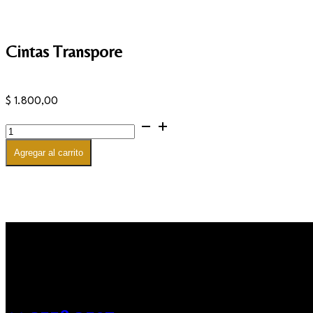
Cintas Transpore
$
1.800,00
Cintas
Transpore
cantidad
Agregar al carrito