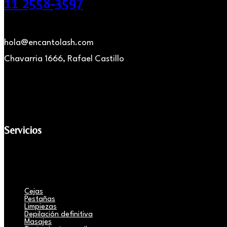
11 2558-3597
hola@encantolash.com
Chavarria 1666, Rafael Castillo
Servicios
Cejas
Pestañas
Limpiezas
Depilación definitiva
Masajes