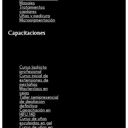
Masajes
Tratamientos
capilares
Uñas y pedicura
Micropigmentación
Capacitaciones
Curso lashista
profesional
Curso inicial de
extensiones de
pestañas
Masterclass en
cejas
Taller semipresencial
de depilacion
definitiva
Capacitación en
HIFU 14D
Curso de uñas
esculpidas en gel
Curso de uñas en