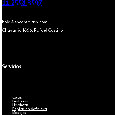
11 2558-3597
hola@encantolash.com
Chavarria 1666, Rafael Castillo
Servicios
Cejas
Pestañas
Limpiezas
Depilación definitiva
Masajes