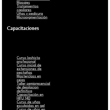
Masajes
Tratamientos
capilares
Uñas y pedicura
Micropigmentación
Capacitaciones
Curso lashista
profesional
Curso inicial de
extensiones de
pestañas
Masterclass en
cejas
Taller semipresencial
de depilacion
definitiva
Capacitación en
HIFU 14D
Curso de uñas
esculpidas en gel
Curso de uñas en