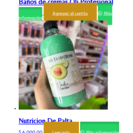
Baños de cremas Oli Profesional
$
6.000,00
Agregar al carrito
Más
información
Nutricion De Palta
$
6.000,00
Leer más
Más información