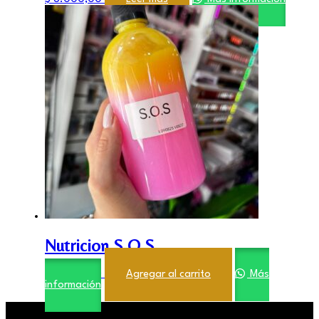
Nutricion S.O.S
$
6.000,00
Agregar al carrito
Más
información