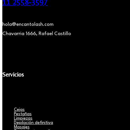
11 2558-3597
hola@encantolash.com
Chavarria 1666, Rafael Castillo
Servicios
Cejas
Pestañas
Limpiezas
Depilación definitiva
Masajes