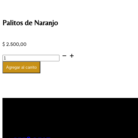
Palitos de Naranjo
$
2.500,00
Palitos
de
Naranjo
Agregar al carrito
cantidad