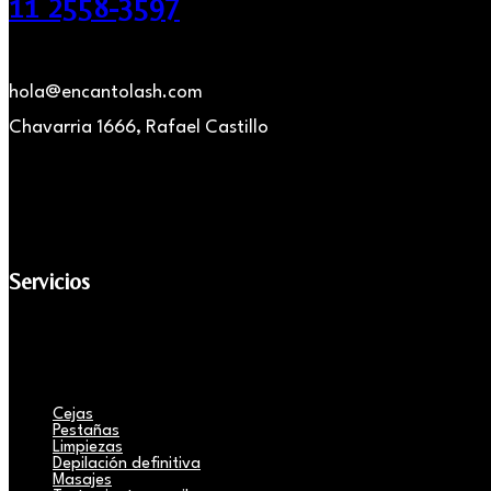
11 2558-3597
hola@encantolash.com
Chavarria 1666, Rafael Castillo
Servicios
Cejas
Pestañas
Limpiezas
Depilación definitiva
Masajes