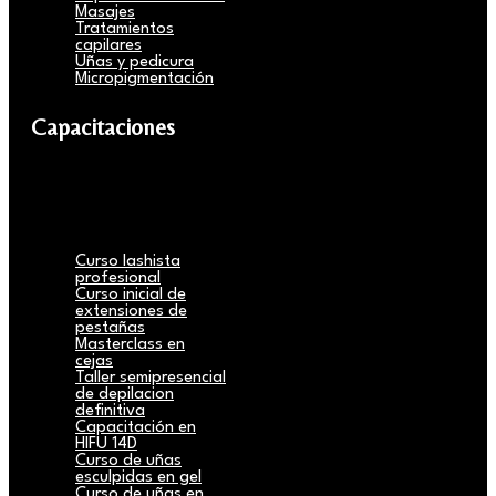
Masajes
Tratamientos
capilares
Uñas y pedicura
Micropigmentación
Capacitaciones
Curso lashista
profesional
Curso inicial de
extensiones de
pestañas
Masterclass en
cejas
Taller semipresencial
de depilacion
definitiva
Capacitación en
HIFU 14D
Curso de uñas
esculpidas en gel
Curso de uñas en