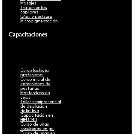
Masajes
Tratamientos
capilares
Uñas y pedicura
Micropigmentación
Capacitaciones
Curso lashista
profesional
Curso inicial de
extensiones de
pestañas
Masterclass en
cejas
Taller semipresencial
de depilacion
definitiva
Capacitación en
HIFU 14D
Curso de uñas
esculpidas en gel
Curso de uñas en