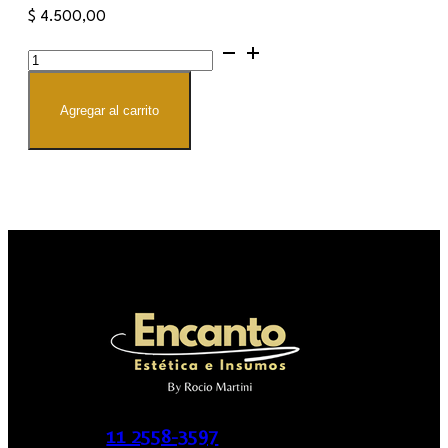
$
4.500,00
Contenedor
Hermetico
para
adhesivo
cantidad
Agregar al carrito
11 2558-3597