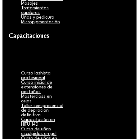
Masajes
Tratamientos
capilares
Uñas y pedicura
Micropigmentación
Capacitaciones
Curso lashista
profesional
Curso inicial de
extensiones de
pestañas
Masterclass en
cejas
Taller semipresencial
de depilacion
definitiva
Capacitación en
HIFU 14D
Curso de uñas
esculpidas en gel
Curso de uñas en