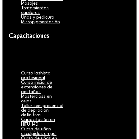
Masajes
Tratamientos
capilares
Uñas y pedicura
Micropigmentación
Capacitaciones
Curso lashista
profesional
Curso inicial de
extensiones de
pestañas
Masterclass en
cejas
Taller semipresencial
de depilacion
definitiva
Capacitación en
HIFU 14D
Curso de uñas
esculpidas en gel
Curso de uñas en