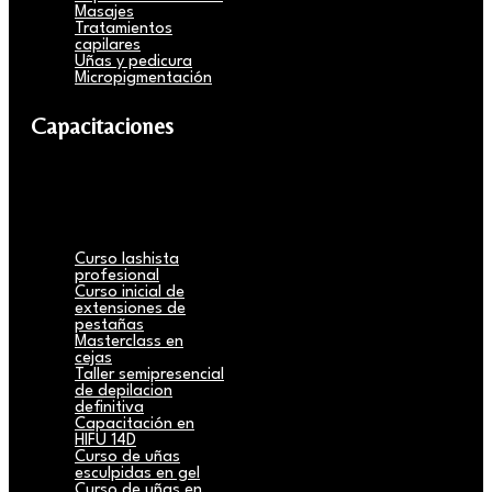
Masajes
Tratamientos
capilares
Uñas y pedicura
Micropigmentación
Capacitaciones
Curso lashista
profesional
Curso inicial de
extensiones de
pestañas
Masterclass en
cejas
Taller semipresencial
de depilacion
definitiva
Capacitación en
HIFU 14D
Curso de uñas
esculpidas en gel
Curso de uñas en