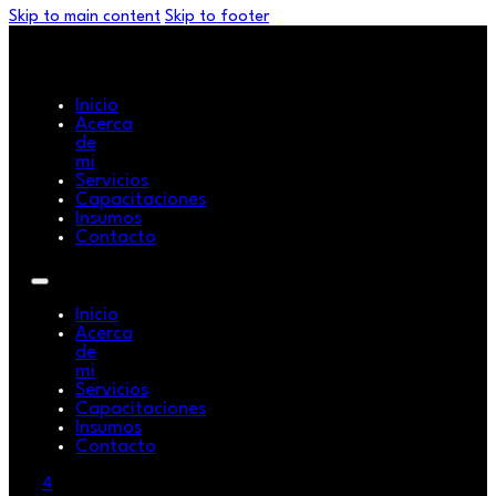
Skip to main content
Skip to footer
Inicio
Acerca
de
mi
Servicios
Capacitaciones
Insumos
Contacto
Inicio
Acerca
de
mi
Servicios
Capacitaciones
Insumos
Contacto
4