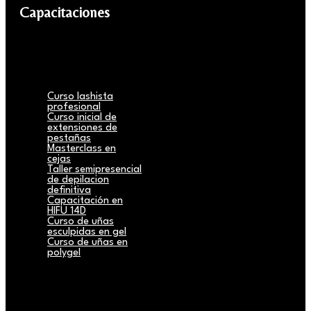
Capacitaciones
Curso lashista
profesional
Curso inicial de
extensiones de
pestañas
Masterclass en
cejas
Taller semipresencial
de depilacion
definitiva
Capacitación en
HIFU 14D
Curso de uñas
esculpidas en gel
Curso de uñas en
polygel