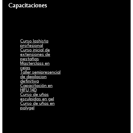
Capacitaciones
Curso lashista
profesional
Curso inicial de
extensiones de
pestañas
Masterclass en
cejas
Taller semipresencial
de depilacion
definitiva
Capacitación en
HIFU 14D
Curso de uñas
esculpidas en gel
Curso de uñas en
polygel